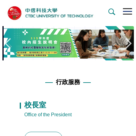
跳
到
主
要
內
容
區
行政服務
校長室
Office of the President